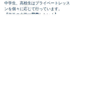
中学生、高校生はプライベートレッス
ンを個々に応じて行っています。
【海外の大学に
留学
したい！】
【将来は
英語関係の職
に就きたい！】
【スポーツで海外へ行きたい！】
などと、英語、フランス語を学んでい
る生徒さんの中には、
将来の夢
を明確
に持っている子供たちもいます。
【目標があれば、それが原動力にな
る】とさらに感じています。
最後に、一方的に学ぶのではなく、生
徒さんたちも先生もお互いに教えた
り、感じたりすることが大切だと感じ
ています。
やっぱり、
コミュニケーション
の仕事
は楽しい！
まだまだオープンしたばかりのため、